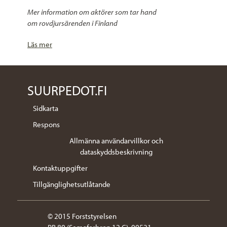
Mer information om aktörer som tar hand
om rovdjursärenden i Finland
Läs mer
SUURPEDOT.FI
Sidkarta
Respons
Allmänna användarvillkor och
dataskyddsbeskrivning
Kontaktuppgifter
Tillgänglighetsutlåtande
© 2015 Forststyrelsen