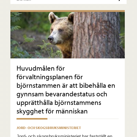
Huvudmålen för
förvaltningsplanen för
björnstammen är att bibehålla en
gynnsam bevarandestatus och
upprätthålla björnstammens
skygghet för människan
JORD- OCH SKOGSBRUKSMINISTERIET
Jord- och skogsbruksministeriet har fastställt en