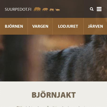
nehåll
SUURPEDOT.FI
BJÖRNEN
VARGEN
LODJURET
JÄRVEN
BJÖRNJAKT