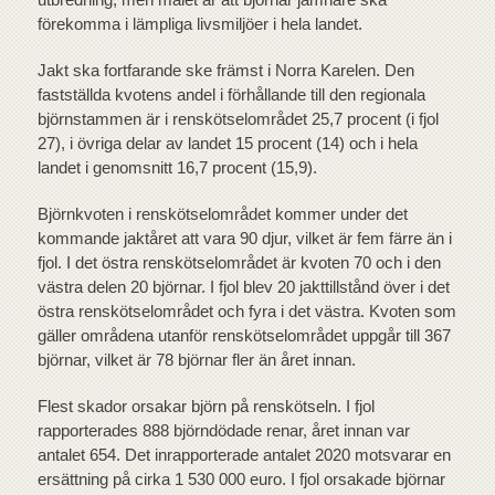
förekomma i lämpliga livsmiljöer i hela landet.
Jakt ska fortfarande ske främst i Norra Karelen. Den
fastställda kvotens andel i förhållande till den regionala
björnstammen är i renskötselområdet 25,7 procent (i fjol
27), i övriga delar av landet 15 procent (14) och i hela
landet i genomsnitt 16,7 procent (15,9).
Björnkvoten i renskötselområdet kommer under det
kommande jaktåret att vara 90 djur, vilket är fem färre än i
fjol. I det östra renskötselområdet är kvoten 70 och i den
västra delen 20 björnar. I fjol blev 20 jakttillstånd över i det
östra renskötselområdet och fyra i det västra. Kvoten som
gäller områdena utanför renskötselområdet uppgår till 367
björnar, vilket är 78 björnar fler än året innan.
Flest skador orsakar björn på renskötseln. I fjol
rapporterades 888 björndödade renar, året innan var
antalet 654. Det inrapporterade antalet 2020 motsvarar en
ersättning på cirka 1 530 000 euro. I fjol orsakade björnar