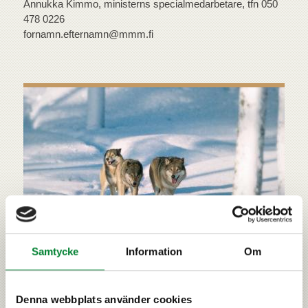
Annukka Kimmo, ministerns specialmedarbetare, tfn 050
478 0226
fornamn.efternamn@mmm.fi
Samtycke
Information
Om
Jaktlagen och jaktförordningen
Björnen, vargen, lodjuret och järven är viltarter. Om
vilt stadgas i jaktlagen. Mer detaljerade stadganden
Denna webbplats använder cookies