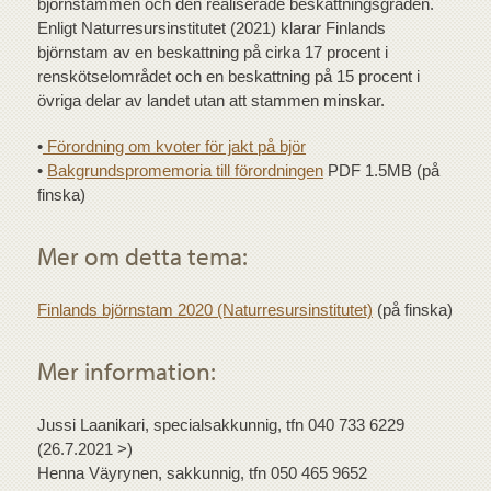
björnstammen och den realiserade beskattningsgraden.
Enligt Naturresursinstitutet (2021) klarar Finlands
björnstam av en beskattning på cirka 17 procent i
renskötselområdet och en beskattning på 15 procent i
övriga delar av landet utan att stammen minskar.
•
Förordning om kvoter för jakt på björ
•
Bakgrundspromemoria till förordningen
PDF 1.5MB (på
finska)
Mer om detta tema:
Finlands björnstam 2020 (Naturresursinstitutet)
(på finska)
Mer information:
Jussi Laanikari, specialsakkunnig, tfn 040 733 6229
(26.7.2021 >)
Henna Väyrynen, sakkunnig, tfn 050 465 9652