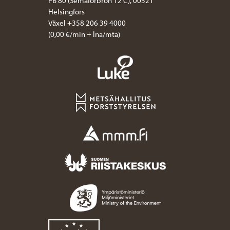
PB 80 (Semaforbron 12 C), 00521
Helsingfors
Växel +358 206 39 4000
(0,00 €/min + lna/mta)