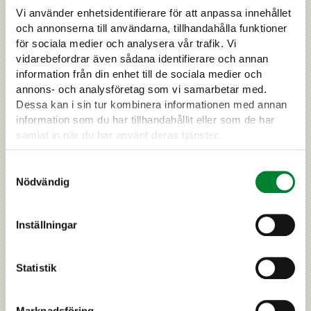
finns i jaktförordningen, statsrådets förordning om
Vi använder enhetsidentifierare för att anpassa innehållet
dispenser som stadgas i jaktlagen samt i jord- och
och annonserna till användarna, tillhandahålla funktioner
skogsbruksministeriets artspecifika förordningar.
för sociala medier och analysera vår trafik. Vi
vidarebefordrar även sådana identifierare och annan
information från din enhet till de sociala medier och
›
LÄS MER
annons- och analysföretag som vi samarbetar med.
Dessa kan i sin tur kombinera informationen med annan
information som du har tillhandahållit eller som de har
samlat in när du har använt deras tjänster.
Samtyckesval
Nödvändig
Inställningar
Statistik
Förvaltningsplanen för
Marknadsföring