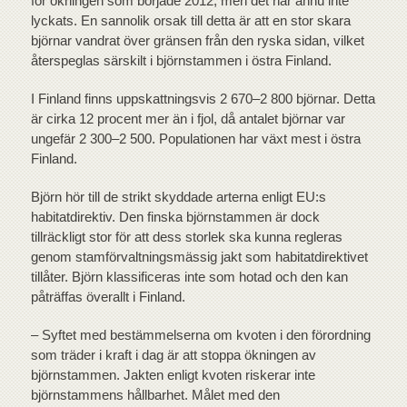
för ökningen som började 2012, men det har ännu inte
lyckats. En sannolik orsak till detta är att en stor skara
björnar vandrat över gränsen från den ryska sidan, vilket
återspeglas särskilt i björnstammen i östra Finland.
I Finland finns uppskattningsvis 2 670–2 800 björnar. Detta
är cirka 12 procent mer än i fjol, då antalet björnar var
ungefär 2 300–2 500. Populationen har växt mest i östra
Finland.
Björn hör till de strikt skyddade arterna enligt EU:s
habitatdirektiv. Den finska björnstammen är dock
tillräckligt stor för att dess storlek ska kunna regleras
genom stamförvaltningsmässig jakt som habitatdirektivet
tillåter. Björn klassificeras inte som hotad och den kan
påträffas överallt i Finland.
– Syftet med bestämmelserna om kvoten i den förordning
som träder i kraft i dag är att stoppa ökningen av
björnstammen. Jakten enligt kvoten riskerar inte
björnstammens hållbarhet. Målet med den