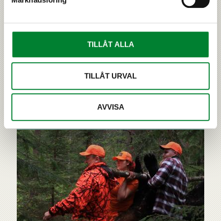
björnstammen
Med förvaltningen vill man försäkra sig om att
björnen förblir en permanent del av Finlands natur.
Den grundläggande målsättningen i förvaltningen
TILLÅT ALLA
och skyddet av björnstammen är att bevara
stammen på en gynnsam skyddsnivå.
TILLÅT URVAL
›
LÄS MER
AVVISA