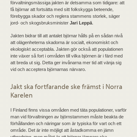
förvaltningsmässiga jakten är detsamma som tidigare: att
få björnar att fortsätta med sitt folkskygga beteende,
förebygga skador och reglera stammens storlek, säger
jord- och skogsbruksminister
Jari Leppä
.
Jakten bidrar till att antalet björnar hålls på en sådan nivå
att olägenheterna skadorna är socialt, ekonomiskt och
ekologiskt acceptabla. Jakten gör också att populationen
inte växer så fort i områden till vilka björnen är i färd med
att breda ut sig. Detta ger invånarna mer tid att vänja sig
vid och acceptera björnarnas närvaro.
Jakt ska fortfarande ske främst i Norra
Karelen
I Finland finns vissa områden med täta populationer, varför
man vid förvaltningen av björnstammen måste beakta de
förhållanden och näringar som är typiska för vart och ett
område. Det är inte möjligt att åstadkomma en jämn
utbredning, men målet är att björnar jämnare ska