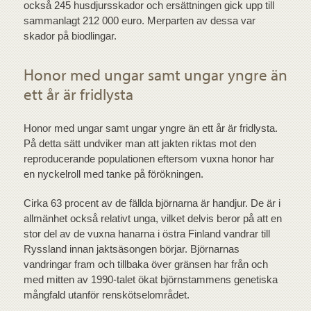
också 245 husdjursskador och ersättningen gick upp till
sammanlagt 212 000 euro. Merparten av dessa var
skador på biodlingar.
Honor med ungar samt ungar yngre än
ett år är fridlysta
Honor med ungar samt ungar yngre än ett år är fridlysta.
På detta sätt undviker man att jakten riktas mot den
reproducerande populationen eftersom vuxna honor har
en nyckelroll med tanke på förökningen.
Cirka 63 procent av de fällda björnarna är handjur. De är i
allmänhet också relativt unga, vilket delvis beror på att en
stor del av de vuxna hanarna i östra Finland vandrar till
Ryssland innan jaktsäsongen börjar. Björnarnas
vandringar fram och tillbaka över gränsen har från och
med mitten av 1990-talet ökat björnstammens genetiska
mångfald utanför renskötselområdet.