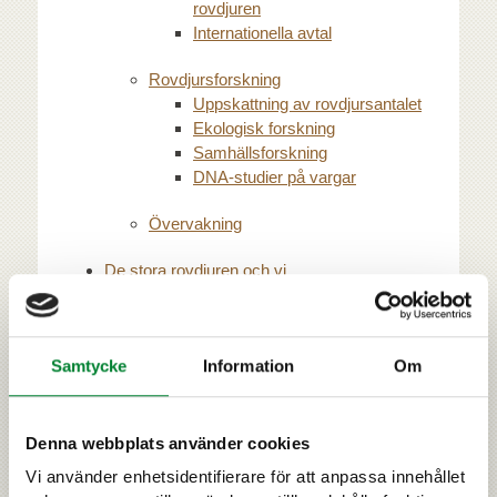
rovdjuren
Internationella avtal
Rovdjursforskning
Uppskattning av rovdjursantalet
Ekologisk forskning
Samhällsforskning
DNA-studier på vargar
Övervakning
De stora rovdjuren och vi
När man möter ett stort rovdjur
Att möta en björn
Att möta en varg
Samtycke
Information
Om
Att möta en järv eller en lo
Samhället
Inställningen till de stora rovdjuren
Denna webbplats använder cookies
Naturfotografering
Vi använder enhetsidentifierare för att anpassa innehållet
Rovdjursturism