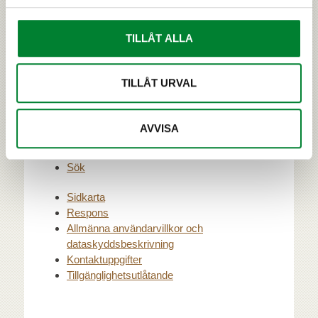
Goda eller onda rovdjur
Hantverk och konst
TILLÅT ALLA
Galleri
Björn
TILLÅT URVAL
Varg
Lodjur
Järv
AVVISA
Kuhmos naturum Petola
Sök
Sidkarta
Respons
Allmänna användarvillkor och
dataskyddsbeskrivning
Kontaktuppgifter
Tillgänglighetsutlåtande