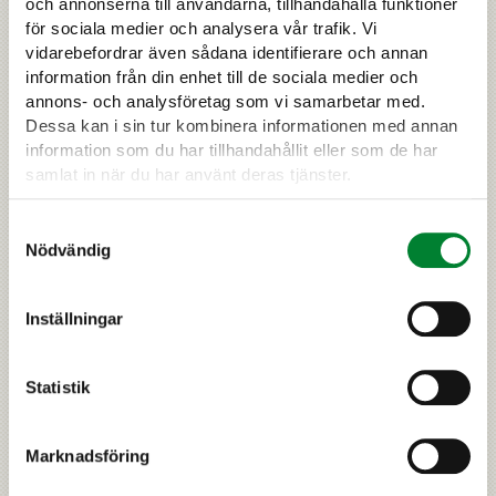
och annonserna till användarna, tillhandahålla funktioner
Renskötsel och stora rovdjur
för sociala medier och analysera vår trafik. Vi
vidarebefordrar även sådana identifierare och annan
Skador
information från din enhet till de sociala medier och
Skada på ren
annons- och analysföretag som vi samarbetar med.
Skador på hundar
Dessa kan i sin tur kombinera informationen med annan
Skador på andra husdjur
information som du har tillhandahållit eller som de har
Förebyggande av skador
samlat in när du har använt deras tjänster.
Ersättning av skador
Samtyckesval
Rovdjursobservationer
Nödvändig
Rapportera en observation
Stora rovdjur i tätorter samt
rovdjurskrockar
Inställningar
Ärenden som gäller stora rovdjur i
Finland
Statistik
Aktuellt
Petola
Marknadsföring
Kuhmos naturum Petola
Samlevnad med de stora rovdjuren