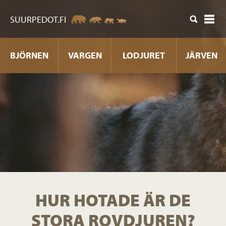
nehåll
SUURPEDOT.FI
BJÖRNEN
VARGEN
LODJURET
JÄRVEN
HUR HOTADE ÄR DE
STORA ROVDJUREN?