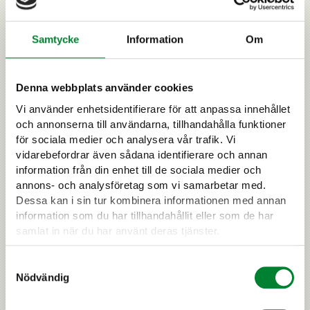
›
LÄS MER
Samtycke
Information
Om
Denna webbplats använder cookies
Vi använder enhetsidentifierare för att anpassa innehållet
och annonserna till användarna, tillhandahålla funktioner
för sociala medier och analysera vår trafik. Vi
vidarebefordrar även sådana identifierare och annan
information från din enhet till de sociala medier och
annons- och analysföretag som vi samarbetar med.
Dessa kan i sin tur kombinera informationen med annan
information som du har tillhandahållit eller som de har
samlat in när du har använt deras tjänster.
Observationer som grund för
uppskattningen
Samtyckesval
Nödvändig
Naturresursinstitutets uppskattningar av
individantalet baserar sig i första hand på de