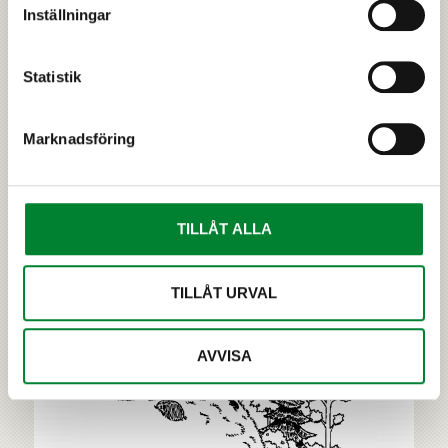
observationer nätverket av frivilliga
Inställningar
rovdjurskontaktpersoner gjort. Naturresursinstitutet
utnyttjar vid sin uppskattning också markräkning
som görs av jägare, rovdjursobservationer som
Statistik
älgjägare antecknat samt v...
Marknadsföring
›
SKYDD OCH JAKT
TILLÅT ALLA
RELATERAT
TILLÅT URVAL
AVVISA