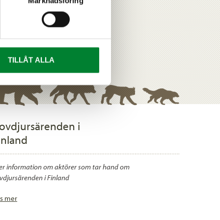
Marknadsföring
TILLÅT ALLA
ovdjursärenden i
inland
r information om aktörer som tar hand om
vdjursärenden i Finland
s mer