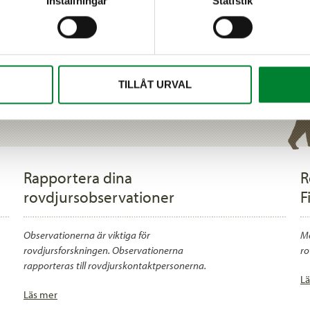
Inställningar
Statistik
BJORN
TILLÅT URVAL
Rapportera dina
R
rovdjursobservationer
F
Observationerna är viktiga för
Me
rovdjursforskningen. Observationerna
ro
rapporteras till rovdjurskontaktpersonerna.
Lä
Läs mer