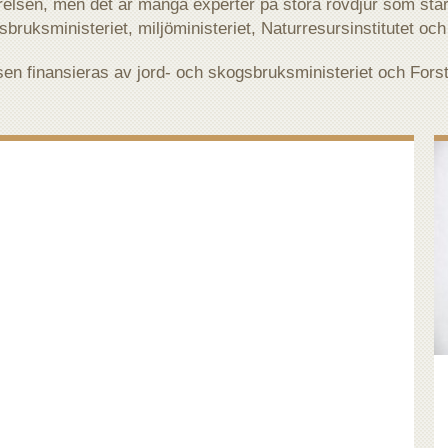
relsen, men det är många experter på stora rovdjur som står 
bruksministeriet, miljöministeriet, Naturresursinstitutet och 
en finansieras av jord- och skogsbruksministeriet och Forst