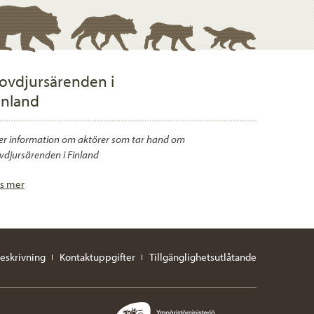
ovdjursärenden i
inland
r information om aktörer som tar hand om
vdjursärenden i Finland
s mer
eskrivning
Kontaktuppgifter
Tillgänglighetsutlåtande