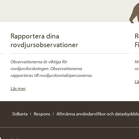
Rapportera dina
R
rovdjursobservationer
F
Observationerna är viktiga för
Me
rovdjursforskningen. Observationerna
ro
rapporteras till rovdjurskontaktpersonerna.
Lä
Läs mer
Sidkarta
Respons
Allmänna användarvillkor och dataskyddsb