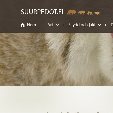
nehåll
SUURPEDOT.FI
Hem
Art
Skydd och jakt
D