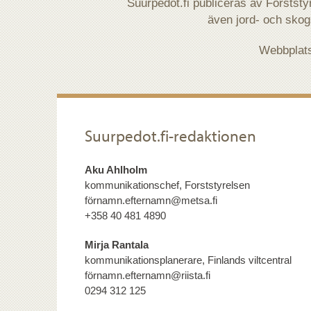
Suurpedot.fi publiceras av Forststy
även jord- och skogs
Webbplats
Suurpedot.fi-redaktionen
Aku Ahlholm
kommunikationschef, Forststyrelsen
förnamn.efternamn@metsa.fi
+358 40 481 4890
Mirja Rantala
kommunikationsplanerare, Finlands viltcentral
förnamn.efternamn@riista.fi
0294 312 125