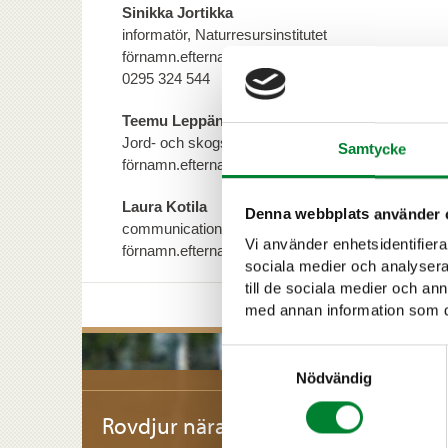
Sinikka Jortikka
informatör, Naturresursinstitutet
förnamn.efternamn@luke.fi
0295 324 544
Teemu Leppänen
Jord- och skogsbruksministeriet
Samtycke
förnamn.efternamn@gov.fi
Laura Kotila
Denna webbplats använder 
communicationsexpert, Miljöministeriet
Vi använder enhetsidentifierar
förnamn.efternamn@gov.fi
sociala medier och analysera 
till de sociala medier och a
med annan information som du 
Samtyckesval
Nödvändig
Rovdjur nära bebyggelse