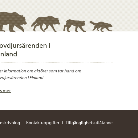
ovdjursärenden i
inland
r information om aktörer som tar hand om
vdjursärenden i Finland
s mer
eskrivning
Kontaktuppgifter
Tillgänglighetsutlåtande