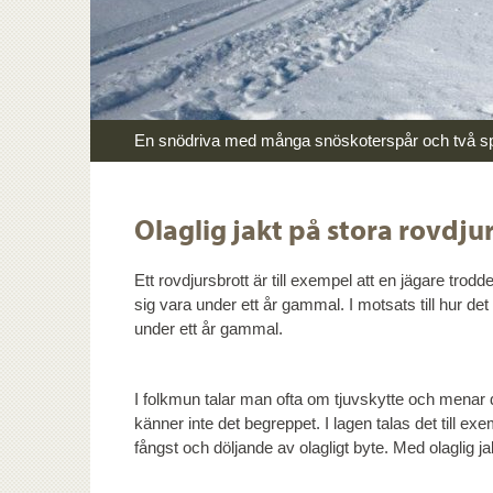
En snödriva med många snöskoterspår och två spå
Olaglig jakt på stora rovdju
Ett rovdjursbrott är till exempel att en jägare tro
sig vara under ett år gammal. I motsats till hur det 
under ett år gammal.
I folkmun talar man ofta om tjuvskytte och menar d
känner inte det begreppet. I lagen talas det till exem
fångst och döljande av olagligt byte. Med olaglig j