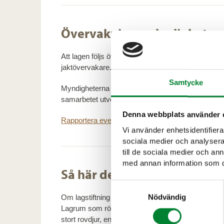
Övervakning av lagligheten
Att lagen följs övervakas av polisen, gränsbevakn
jaktövervakare.
Samtycke
Myndigheterna övervakar sina områden både tills
samarbetet utvecklats och informationsutbytet är s
Denna webbplats använder 
Rapportera eventuella överträdelser till jakt- och f
Vi använder enhetsidentifierar
sociala medier och analysera 
till de sociala medier och a
med annan information som du 
Så här definieras olaglig jakt
Samtyckesval
Nödvändig
Om lagstiftning som har att göra med de stora rovdj
Lagrum som rör olaglig jakt finns i jaktlagen och st
stort rovdjur, en skogsren eller en utter kan enligt 