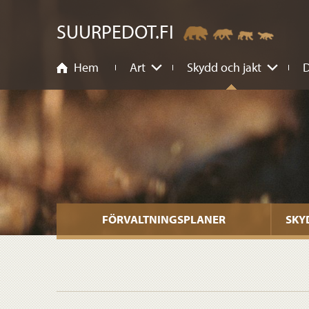
nehåll
SUURPEDOT.FI
Hem
Art
Skydd och jakt
D
FÖRVALTNINGSPLANER
SKY