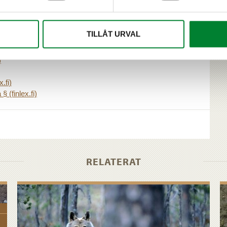
TILLÅT URVAL
8 a kap. 1 § (finlex.fi)
)
x.fi)
§ (finlex.fi)
RELATERAT