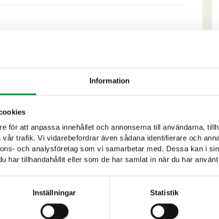
ingen, Forststyrelsens jakt- och fiskeövervakare samt
Information
ammans och var för sig. Under de senaste åren har
nabbare och effektivare än förut.
cookies
iskeövervakaren (eraluvat.fi)
e för att anpassa innehållet och annonserna till användarna, tillh
vår trafik. Vi vidarebefordrar även sådana identifierare och anna
nnons- och analysföretag som vi samarbetar med. Dessa kan i sin
har tillhandahållit eller som de har samlat in när du har använt 
 i lagen
Inställningar
Statistik
uren berättas på Suurpedot.fi i avsnittet: Lagstiftning.
rafflagen. En person som olagligt dödat eller skadat ett
strafflagen dömas för grovt jaktbrott.