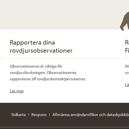
Rapportera dina
R
rovdjursobservationer
F
Observationerna är viktiga för
Me
rovdjursforskningen. Observationerna
ro
rapporteras till rovdjurskontaktpersonerna.
Lä
Läs mer
Sidkarta
Respons
Allmänna användarvillkor och dataskyddsb