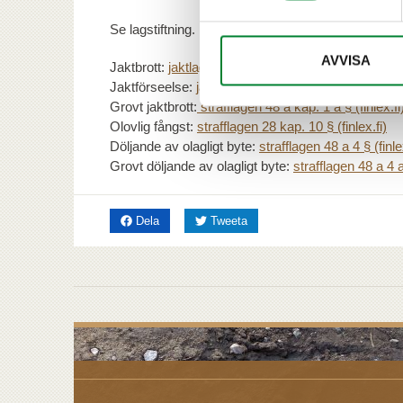
Se lagstiftning.
AVVISA
Jaktbrott:
jaktlagen 72 § (finlex.fi)
och
strafflagen 4
Jaktförseelse:
jaktlagen 74 § (finlex.fi)
Grovt jaktbrott:
strafflagen 48 a kap. 1 a § (finlex.fi
Olovlig fångst:
strafflagen 28 kap. 10 § (finlex.fi)
Döljande av olagligt byte:
strafflagen 48 a 4 § (finle
Grovt döljande av olagligt byte:
strafflagen 48 a 4 a 
på Facebook
på Twitter
Dela
Tweeta