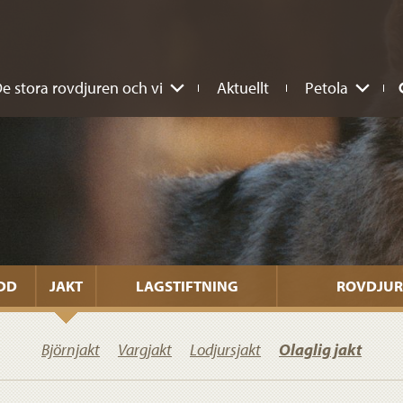
e stora rovdjuren och vi
Aktuellt
Petola
DD
JAKT
LAGSTIFTNING
ROVDJUR
Björnjakt
Vargjakt
Lodjursjakt
Olaglig jakt