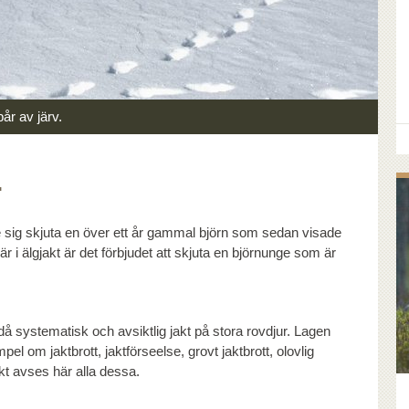
r av järv.
r
dde sig skjuta en över ett år gammal björn som sedan visade
är i älgjakt är det förbjudet att skjuta en björnunge som är
å systematisk och avsiktlig jakt på stora rovdjur. Lagen
pel om jaktbrott, jaktförseelse, grovt jaktbrott, olovlig
akt avses här alla dessa.