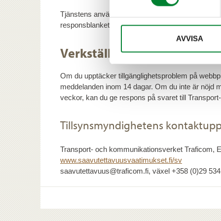
Tjänstens användare kan be att få innehåll med bristf
responsblanketten.
AVVISA
Verkställighetsförfarande
Om du upptäcker tillgänglighetsproblem på webbplat
meddelanden inom 14 dagar. Om du inte är nöjd med 
veckor, kan du ge respons på svaret till Transpor
Tillsynsmyndighetens kontaktupp
Transport- och kommunikationsverket Traficom, Enhet
www.saavutettavuusvaatimukset.fi/sv
saavutettavuus@traficom.fi, växel +358 (0)29 53