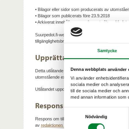
• Bilagor eller sidor som producerats av utomstå
• Bilagor som publicerats före 23.9.2018
• Arkiverat innehåll som producerats för webbplats
Suurpedot.fi-webbplatsen förnyas helt och hållet.
tillgänglighetsbrister åtgärdas i samband med förn
Samtycke
Upprättandet av detta tillg
Denna webbplats använder 
Detta utlåtande har upprättats 23.9.2020. Bedömni
utomstående experts bedömning.
Vi använder enhetsidentifierar
sociala medier och analysera 
Utlåtandet uppdateradades senast den 9 mars 20
till de sociala medier och a
med annan information som du 
Respons och kontaktuppgif
Samtyckesval
Nödvändig
Respons om tillgängligheten är välkommen via
re
av
redaktionen på webbplatsen Suurpedot.fi
.