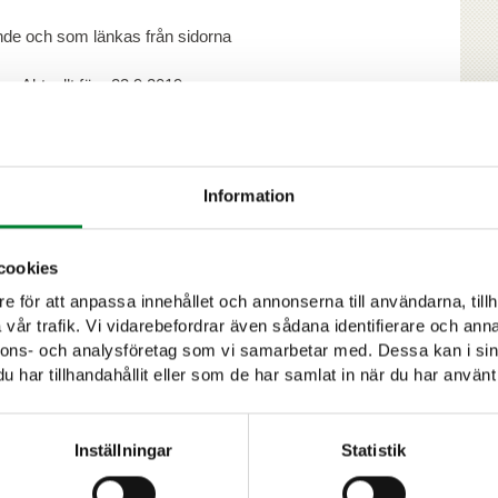
ende och som länkas från sidorna
en Aktuellt före 23.9.2019
 Den nya webbplatsen publiceras år 2027. Alla
yelsen.
Information
änglighetsutlåtande
cookies
ngen grundar sig på en självutvärdering och en
e för att anpassa innehållet och annonserna till användarna, tillh
vår trafik. Vi vidarebefordrar även sådana identifierare och anna
26.
nnons- och analysföretag som vi samarbetar med. Dessa kan i sin
har tillhandahållit eller som de har samlat in när du har använt 
ter
Inställningar
Statistik
sponsblanketten.
Respons om tillgängligheten behandlas