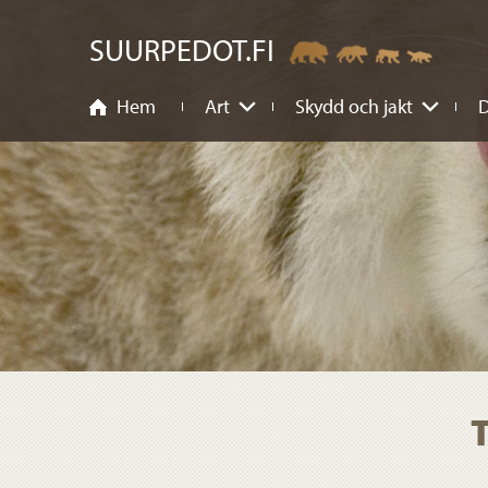
nehåll
SUURPEDOT.FI
Hem
Art
Skydd och jakt
D