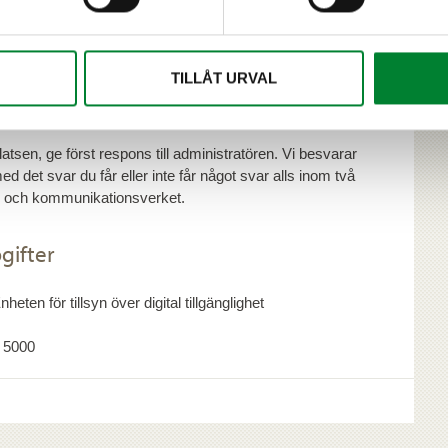
ällig tillgänglighet på ett alternativt sätt med
TILLÅT URVAL
sen, ge först respons till administratören. Vi besvarar
det svar du får eller inte får något svar alls inom två
t- och kommunikationsverket.
gifter
en för tillsyn över digital tillgänglighet
4 5000