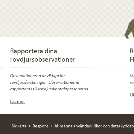
Rapportera dina
R
rovdjursobservationer
F
Observationerna är viktiga för
Me
rovdjursforskningen. Observationerna
ro
rapporteras till rovdjurskontaktpersonerna.
Lä
Läs mer
Sidkarta
Respons
Allmänna användarvillkor och dataskyddsb