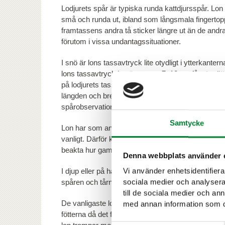
Lodjurets spår är typiska runda kattdjursspår. Lon
små och runda ut, ibland som långsmala fingertop
framtassens andra tå sticker längre ut än de andra
förutom i vissa undantagssituationer.
I snö är lons tassavtryck lite otydligt i ytterkant
lons tassavtryck i snö stort ut, 7–12 cm långt mätt
på lodjurets tassavtryck däremot 7–9 cm. För att f
längden och bredden är också en central förtydli
spårobservationer i det elektroniska Tassu-system
Samtycke
Lon har som andra kattdjur mycket rörliga tår. Om l
vanligt. Därför kan det vara missvisande att bedöma 
beakta hur gamla spåren är samt hur djuret rört si
Denna webbplats använder 
Vi använder enhetsidentifierar
I djup eller på hård snö använder lon klorna för a
sociala medier och analysera 
spåren och tårna spretar. På spåret syns ändå t
till de sociala medier och a
De vanligaste lospåren är gångspår. Lodjuret trava
med annan information som du 
fötterna då det från spårstämpeln blir ett streck i 