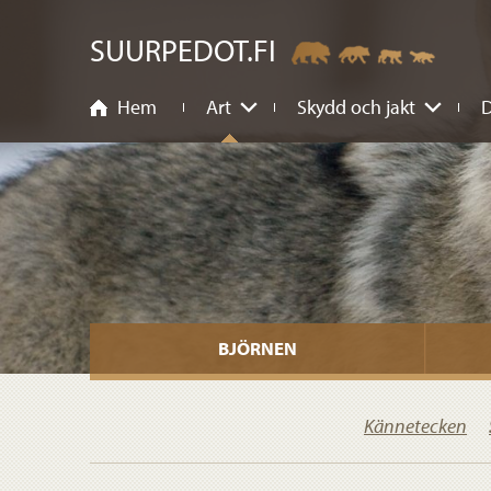
nehåll
SUURPEDOT.FI
Hem
Art
Skydd och jakt
D
BJÖRNEN
Kännetecken