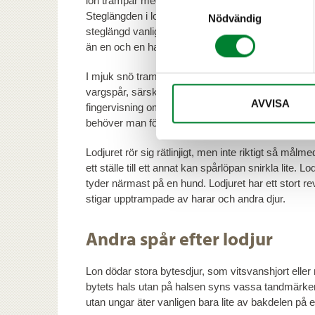
lon trampar med fram- och baktassen i samma spår
Samtyckesval
Steglängden i lons gångspår är 80–110 cm, vilket ä
Nödvändig
steglängd vanligen 130–150 cm, men beroende på d
än en och en halv meter.
I mjuk snö trampar lodjuret med fram- och baktas
vargspår, särskilt om det snöat på dem. Då kan m
AVVISA
fingervisning om vilket djur som varit framme. I 
behöver man följa spåren tills man hittar en tydlig
Lodjuret rör sig rätlinjigt, men inte riktigt så mål
ett ställe till ett annat kan spårlöpan snirkla lite
tyder närmast på en hund. Lodjuret har ett stort re
stigar upptrampade av harar och andra djur.
Andra spår efter lodjur
Lon dödar stora bytesdjur, som vitsvanshjort eller 
bytets hals utan på halsen syns vassa tandmärken o
utan ungar äter vanligen bara lite av bakdelen på et