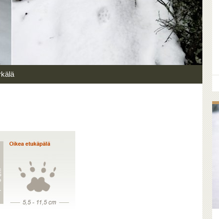
rkälä