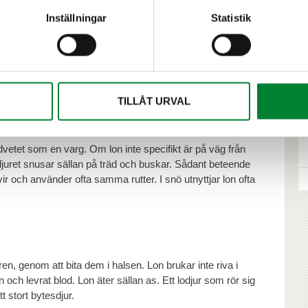
. På fast underlag syns lons trampdynor tydligt åtskilda.
r betydligt kortare än hos vargen. Vid trav är lons
Inställningar
Statistik
jurets storlek och hastighet kan det ibland vara längre
sen i samma spår. Då kan man ta lodjurets spår för
ätning av steglängden och en längre spårning ge en
TILLÅT URVAL
mjuk snö syns inte alltid trampdynornas mönster och då
 spårstämpel.
medvetet som en varg. Om lon inte specifikt är på väg från
. Lodjuret snusar sällan på träd och buskar. Sådant beteende
vir och använder ofta samma rutter. I snö utnyttjar lon ofta
ren, genom att bita dem i halsen. Lon brukar inte riva i
ch levrat blod. Lon äter sällan as. Ett lodjur som rör sig
t stort bytesdjur.