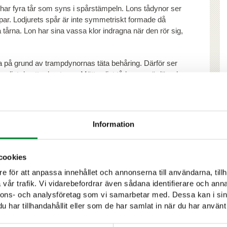
 har fyra tår som syns i spårstämpeln. Lons tådynor ser
par. Lodjurets spår är inte symmetriskt formade då
 tårna. Lon har sina vassa klor indragna när den rör sig,
erna på grund av trampdynornas täta behåring. Därför ser
 enligt de yttre kanterna. Mätt enligt tådynorna är längden
astställa åldersklass fungerar ett spårs bredd bättre än
gande uppgift som rovdjurskontaktpersonerna för in om
et.
Information
on sträcker på tårna ordentligt blir spåret bredare än
ett lodjurs storlek utifrån spåren och det är viktigt att
g och på vilket underlag före man drar några slutsatser.
cookies
e för att anpassa innehållet och annonserna till användarna, tillh
tt få bättre grepp. Då syns kloavtrycken undantagsvist på
vår trafik. Vi vidarebefordrar även sådana identifierare och anna
rampdynornas asymmetri.
nnons- och analysföretag som vi samarbetar med. Dessa kan i sin
r också vanligen. Ibland ser spåret ut som om lon släpat
har tillhandahållit eller som de har samlat in när du har använt 
skaren. När lon travar syns två likriktade fåror i snön och