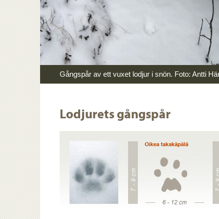
Gångspår av ett vuxet lodjur i snön. Foto: Antti Hä
Lodjurets gångspår