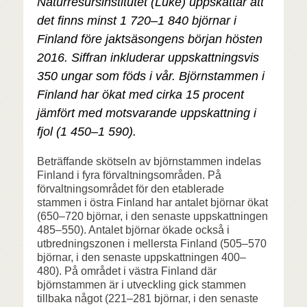
Naturresursinstitutet (Luke) uppskattar att
det finns minst 1 720–1 840 björnar i
Finland före jaktsäsongens början hösten
2016. Siffran inkluderar uppskattningsvis
350 ungar som föds i vår. Björnstammen i
Finland har ökat med cirka 15 procent
jämfört med motsvarande uppskattning i
fjol (1 450–1 590).
Beträffande skötseln av björnstammen indelas
Finland i fyra förvaltningsområden. På
förvaltningsområdet för den etablerade
stammen i östra Finland har antalet björnar ökat
(650–720 björnar, i den senaste uppskattningen
485–550). Antalet björnar ökade också i
utbredningszonen i mellersta Finland (505–570
björnar, i den senaste uppskattningen 400–
480). På området i västra Finland där
björnstammen är i utveckling gick stammen
tillbaka något (221–281 björnar, i den senaste