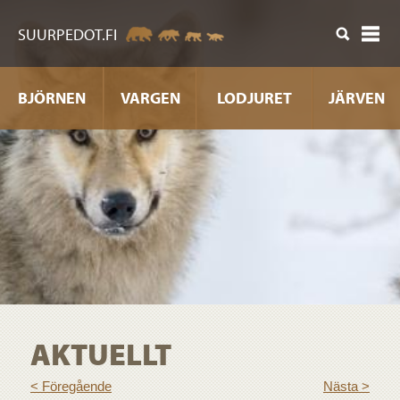
nehåll
SUURPEDOT.FI
BJÖRNEN
VARGEN
LODJURET
JÄRVEN
AKTUELLT
< Föregående
Nästa >