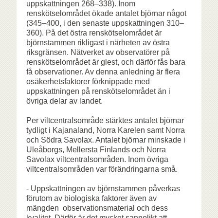
uppskattningen 268–338). Inom
renskötselområdet ökade antalet björnar något
(345–400, i den senaste uppskattningen 310–
360). På det östra renskötselområdet är
björnstammen rikligast i närheten av östra
riksgränsen. Nätverket av observatörer på
renskötselområdet är glest, och därför fås bara
få observationer. Av denna anledning är flera
osäkerhetsfaktorer förknippade med
uppskattningen på renskötselområdet än i
övriga delar av landet.
Per viltcentralsområde stärktes antalet björnar
tydligt i Kajanaland, Norra Karelen samt Norra
och Södra Savolax. Antalet björnar minskade i
Uleåborgs, Mellersta Finlands och Norra
Savolax viltcentralsområden. Inom övriga
viltcentralsområden var förändringarna små.
- Uppskattningen av björnstammen påverkas
förutom av biologiska faktorer även av
mängden observationsmaterial och dess
kvalitet. Därför är det mycket sannolikt att