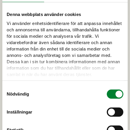
Information om de stora rovdjuren
Denna webbplats använder cookies
i nordiska länder
Vi använder enhetsidentifierare för att anpassa innehållet
SKANDULV - Forskning om vargar i Skandinavien.
och annonserna till användarna, tillhandahålla funktioner
SKANDULV arbetar med grundvetenskapliga och
för sociala medier och analysera vår trafik. Vi
tillämpade frågeställningar kring vargens ekologi och
vidarebefordrar även sådana identifierare och annan
förvaltning. De huvudsakliga frågorna berör vargens
information från din enhet till de sociala medier och
populationsdynamik, rörelsemönster, genetik och
annons- och analysföretag som vi samarbetar med.
ekosystemeffekter.
Dessa kan i sin tur kombinera informationen med annan
information som du har tillhandahållit eller som de har
samlat in när du har använt deras tjänster.
›
ANNANSTANS PÅ NÄTET
Samtyckesval
Nödvändig
AIHEESEEN LIITTYVÄÄ
Inställningar
Statistik