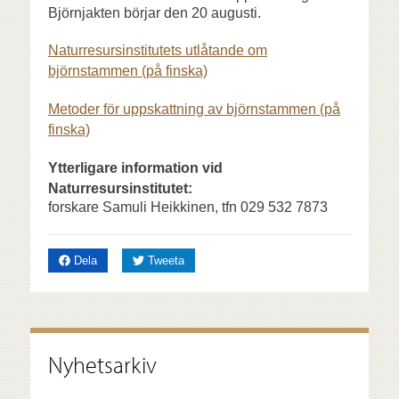
Björnjakten börjar den 20 augusti.
Naturresursinstitutets utlåtande om
björnstammen (på finska)
Metoder för uppskattning av björnstammen (på
finska)
Ytterligare information vid
Naturresursinstitutet:
forskare Samuli Heikkinen, tfn 029 532 7873
på Facebook
på Twitter
Dela
Tweeta
Nyhetsarkiv