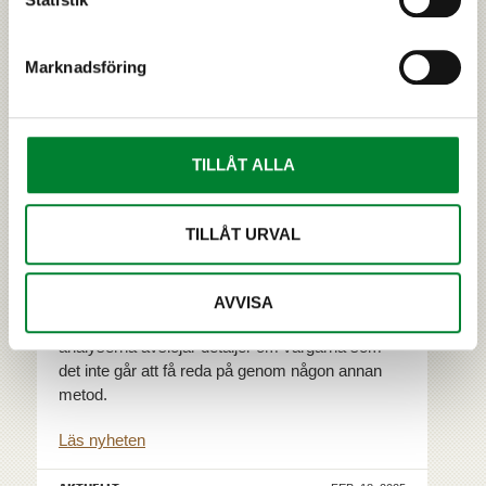
Marknadsföring
Vargspillning samlas åter in för
TILLÅT ALLA
dna-prover på olika håll i Finland
TILLÅT URVAL
NATURRESURSINSTITUTET (LUKE)
Vargspillning samlas in för dna-analyser från den
AVVISA
15 november till slutet av februari. Dna-
analyserna avslöjar detaljer om vargarna som
det inte går att få reda på genom någon annan
metod.
Läs nyheten