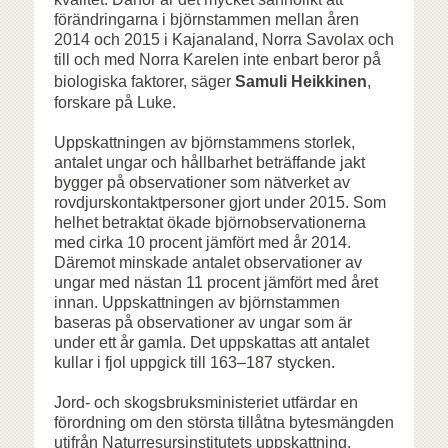
förändringarna i björnstammen mellan åren
2014 och 2015 i Kajanaland, Norra Savolax och
till och med Norra Karelen inte enbart beror på
biologiska faktorer, säger
Samuli Heikkinen
,
forskare på Luke.
Uppskattningen av björnstammens storlek,
antalet ungar och hållbarhet beträffande jakt
bygger på observationer som nätverket av
rovdjurskontaktpersoner gjort under 2015. Som
helhet betraktat ökade björnobservationerna
med cirka 10 procent jämfört med år 2014.
Däremot minskade antalet observationer av
ungar med nästan 11 procent jämfört med året
innan. Uppskattningen av björnstammen
baseras på observationer av ungar som är
under ett år gamla. Det uppskattas att antalet
kullar i fjol uppgick till 163–187 stycken.
Jord- och skogsbruksministeriet utfärdar en
förordning om den största tillåtna bytesmängden
utifrån Naturresursinstitutets uppskattning.