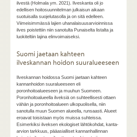
ilvestä (Holmala ym. 2021). Ilveskanta oli jo
edellisen hoitosuunnitelman julkaisun aikaan
suotuisalla suojelutasolla ja on sitä edelleen.
Viimeisimmässä lajien uhanalaisuusarvioinnissa
ilves poistettiin niin sanotulta Punaiselta listalta ja
luokiteltiin lajina elinvoimaiseksi.
Suomi jaetaan kahteen
ilveskannan hoidon suuralueeseen
Ilveskannan hoidossa Suomi jaetaan kahteen
kannanhoidon suuralueeseen eli
poronhoitoalueeseen ja muuhun Suomeen.
Poronhoitoalueella ilveksiä on suhteellisesti ottaen
vähän ja poronhoitoalueen ulkopuolisella, niin
sanotulla muun Suomen alueella, runsaasti. Alueet
eroavat toisistaan myös muissa suhteissa.
Esimerkiksi ilveksen ekologiset lähtökohdat, kanta-
arvion tarkkuus, pääasialliset kannanhallinnan