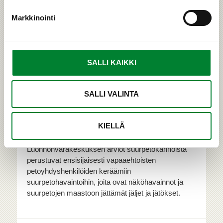
Markkinointi
SALLI KAIKKI
SALLI VALINTA
Havainnot kannanarvioinnin
KIELLÄ
perustana
Luonnonvarakeskuksen arviot suurpetokannoista
perustuvat ensisijaisesti vapaaehtoisten
petoyhdyshenkilöiden keräämiin
suurpetohavaintoihin, joita ovat näköhavainnot ja
suurpetojen maastoon jättämät jäljet ja jätökset.