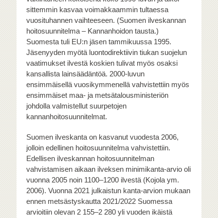
sittemmin kasvaa voimakkaammin tultaessa
vuosituhannen vaihteeseen. (Suomen ilveskannan
hoitosuunnitelma – Kannanhoidon tausta.)
Suomesta tuli EU:n jäsen tammikuussa 1995.
Jäsenyyden myötä luontodirektiivin tiukan suojelun
vaatimukset ilvestä koskien tulivat myös osaksi
kansallista lainsäädäntöä. 2000-luvun
ensimmäisellä vuosikymmenellä vahvistettiin myös
ensimmäiset maa- ja metsätalousministeriön
johdolla valmistellut suurpetojen
kannanhoitosuunnitelmat.
Suomen ilveskanta on kasvanut vuodesta 2006,
jolloin edellinen hoitosuunnitelma vahvistettiin.
Edellisen ilveskannan hoitosuunnitelman
vahvistamisen aikaan ilveksen minimikanta-arvio oli
vuonna 2005 noin 1100–1200 ilvestä (Kojola ym.
2006). Vuonna 2021 julkaistun kanta-arvion mukaan
ennen metsästyskautta 2021/2022 Suomessa
arvioitiin olevan 2 155–2 280 yli vuoden ikäistä