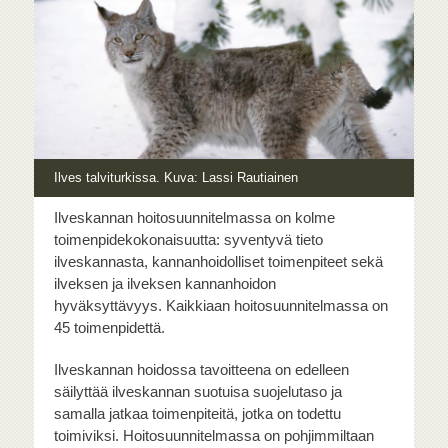
Ilves talviturkissa. Kuva: Lassi Rautiainen
Ilveskannan hoitosuunnitelmassa on kolme
toimenpidekokonaisuutta: syventyvä tieto
ilveskannasta, kannanhoidolliset toimenpiteet sekä
ilveksen ja ilveksen kannanhoidon
hyväksyttävyys. Kaikkiaan hoitosuunnitelmassa on
45 toimenpidettä.
Ilveskannan hoidossa tavoitteena on edelleen
säilyttää ilveskannan suotuisa suojelutaso ja
samalla jatkaa toimenpiteitä, jotka on todettu
toimiviksi. Hoitosuunnitelmassa on pohjimmiltaan