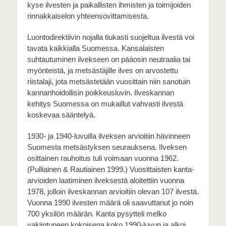
kyse ilvesten ja paikallisten ihmisten ja toimijoiden
rinnakkaiselon yhteensovittamisesta.
Luontodirektiivin nojalla tiukasti suojeltua ilvestä voi
tavata kaikkialla Suomessa. Kansalaisten
suhtautuminen ilvekseen on pääosin neutraalia tai
myönteistä, ja metsästäjille ilves on arvostettu
riistalaji, jota metsästetään vuosittain niin sanotuin
kannanhoidollisin poikkeusluvin. Ilveskannan
kehitys Suomessa on mukaillut vahvasti ilvestä
koskevaa sääntelyä.
1930- ja 1940-luvuilla ilveksen arvioitiin hävinneen
Suomesta metsästyksen seurauksena. Ilveksen
osittainen rauhoitus tuli voimaan vuonna 1962.
(Pulliainen & Rautiainen 1999.) Vuosittaisten kanta-
arvioiden laatiminen ilveksestä aloitettiin vuonna
1978, jolloin ilveskannan arvioitiin olevan 107 ilvestä.
Vuonna 1990 ilvesten määrä oli saavuttanut jo noin
700 yksilön määrän. Kanta pysytteli melko
vakiintuneen kokoisena koko 1990-luvun ja alkoi