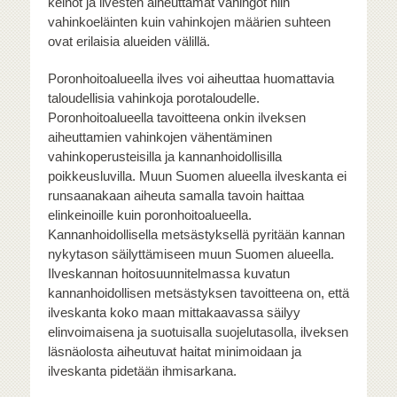
keinot ja ilvesten aiheuttamat vahingot niin
vahinkoeläinten kuin vahinkojen määrien suhteen
ovat erilaisia alueiden välillä.
Poronhoitoalueella ilves voi aiheuttaa huomattavia
taloudellisia vahinkoja porotaloudelle.
Poronhoitoalueella tavoitteena onkin ilveksen
aiheuttamien vahinkojen vähentäminen
vahinkoperusteisilla ja kannanhoidollisilla
poikkeusluvilla. Muun Suomen alueella ilveskanta ei
runsaanakaan aiheuta samalla tavoin haittaa
elinkeinoille kuin poronhoitoalueella.
Kannanhoidollisella metsästyksellä pyritään kannan
nykytason säilyttämiseen muun Suomen alueella.
Ilveskannan hoitosuunnitelmassa kuvatun
kannanhoidollisen metsästyksen tavoitteena on, että
ilveskanta koko maan mittakaavassa säilyy
elinvoimaisena ja suotuisalla suojelutasolla, ilveksen
läsnäolosta aiheutuvat haitat minimoidaan ja
ilveskanta pidetään ihmisarkana.