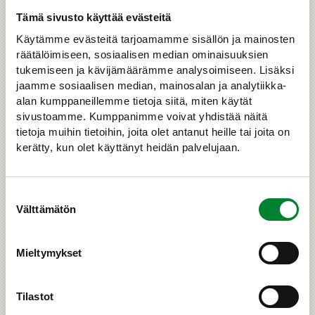
Tämä sivusto käyttää evästeitä
Käytämme evästeitä tarjoamamme sisällön ja mainosten
räätälöimiseen, sosiaalisen median ominaisuuksien
tukemiseen ja kävijämäärämme analysoimiseen. Lisäksi
jaamme sosiaalisen median, mainosalan ja analytiikka-
Ilveksen metsästys
alan kumppaneillemme tietoja siitä, miten käytät
sivustoamme. Kumppanimme voivat yhdistää näitä
Ilves on levittäytynyt koko Suomeen ja sen
tietoja muihin tietoihin, joita olet antanut heille tai joita on
metsästykseen on nykyisin monella metsästäjällä
kerätty, kun olet käyttänyt heidän palvelujaan.
mahdollisuus osallistua. Ilveksen metsästysaika
alkaa joulukuun alussa lähes koko Suomessa, vain
poronhoitoalueella metsästys alkaa jo lokakuun
Suostumuksen
alussa. Metsästys onnistuu vain lumen ollessa
Välttämätön
valinta
maassa.
Mieltymykset
›
LUE LISÄÄ
Tilastot