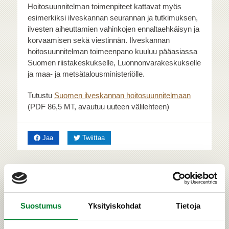
Hoitosuunnitelman toimenpiteet kattavat myös
esimerkiksi ilveskannan seurannan ja tutkimuksen,
ilvesten aiheuttamien vahinkojen ennaltaehkäisyn ja
korvaamisen sekä viestinnän. Ilveskannan
hoitosuunnitelman toimeenpano kuuluu pääasiassa
Suomen riistakeskukselle, Luonnonvarakeskukselle
ja maa- ja metsätalousministeriölle.
Tutustu
Suomen ilveskannan hoitosuunnitelmaan
(PDF 86,5 MT, avautuu uuteen välilehteen)
Facebookissa
Twitterissä
Jaa
Twiittaa
Suostumus
Yksityiskohdat
Tietoja