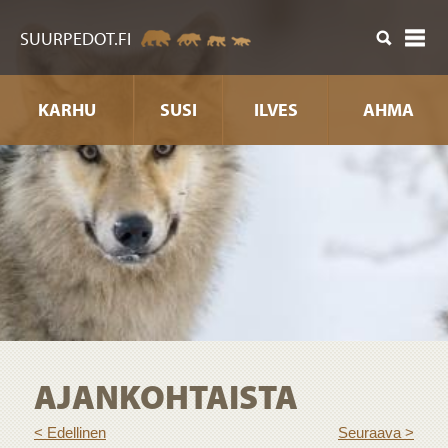
sältöön
SUURPEDOT.FI
KARHU
SUSI
ILVES
AHMA
AJANKOHTAISTA
< Edellinen
Seuraava >