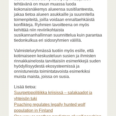
tehtävänä on muun muassa luoda
kokonaisnäkemys alueensa susitilanteesta,
jakaa tietoa alueen asukkaille ja suunnitella
toimenpiteitä, joilla voidaan ennaltaehkäistä
konflikteja. Ryhmien tavoitteena on myös
kehittää niin reviirikohtaista
susikannanhallinnan suunnittelua kuin parantaa
tiedonkulkua eri sidosryhmien välillä.
Valmisteluryhmässä tuotiin myös esille, että
kotimaiseen keskusteluun susien ja ihmisten
rinnakkainelosta tarvittaisiin esimerkkejä suden
hyödyllisyydestä ekosysteemissä ja
onnistuneista toimintatavoista esimerkiksi
muista maista, joissa on susia.
Lisää tietoa:
Suurpetopolitiikka kriisissä – salakaadot ja
yhteisön tuki
Poaching regulates legally hunted wolf
population in Finland