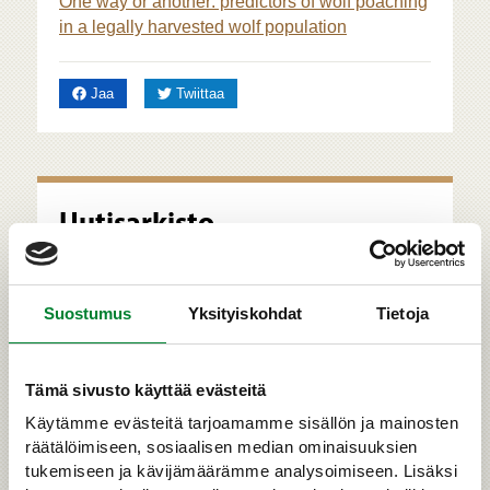
One way or another: predictors of wolf poaching
in a legally harvested wolf population
Facebookissa
Twitterissä
Jaa
Twiittaa
Uutisarkisto
Suostumus
Yksityiskohdat
Tietoja
Tämä sivusto käyttää evästeitä
Käytämme evästeitä tarjoamamme sisällön ja mainosten
hakusana
räätälöimiseen, sosiaalisen median ominaisuuksien
tukemiseen ja kävijämäärämme analysoimiseen. Lisäksi