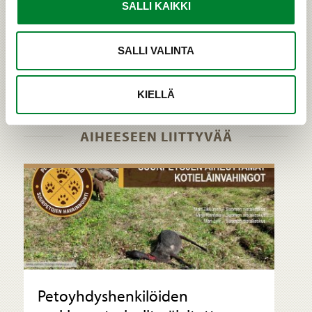
populationsdynamik, rörelsemönster, genetik och
SALLI KAIKKI
ekosystemeffekter.
SALLI VALINTA
›
MUUALLA VERKOSSA
KIELLÄ
AIHEESEEN LIITTYVÄÄ
Petoyhdyshenkilöiden