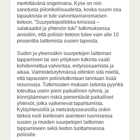
merkittävänä ongelmana. Kyse on niin
sanotusta piilorikollisuudesta, koska suurin osa
tapauksista ei tule valvontaviranomaisen
tietoon. ”Suurpetopolitiikka kriisissä –
salakaadot ja yhteisön tuki” tutkimuksessa
arvioitiin, että poliisin tietoon tulee vain alle 10
prosenttia laittomista susien tapoista.
Suden ja yleensäkin suurpetojen laittoman
tappamisen tai sen yrityksen tutkinta vaatii
kohdennettua valvontaa, erityisosaamista ja
aikaa. Valmisteluryhmässä oltiinkin sitä mieltä,
että tapausten poliisitutkintaan tarvitaan lisää
resursseja. Tutkimusten mukaan laitonta pyyntiä
toteuttaa usein pieni paikallinen ryhmä, ja
kiinnijäämisen riskiä pienentävät paikalliset
yhteisöt, jotka vaikenevat tapahtumista.
Kyläyhteisöillä ja metsästysseuroilla onkin
tärkeä rooli kielteisen asenteen luomisessa
susien ja muiden suurpetojen laittoman
tappamiseen sekä tiedon tuottamisessa
poliisille.