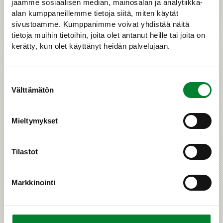
jaamme sosiaalisen median, mainosalan ja analytiikka-
NÄYTÄ UUTISET
alan kumppaneillemme tietoja siitä, miten käytät
sivustoamme. Kumppanimme voivat yhdistää näitä
tietoja muihin tietoihin, joita olet antanut heille tai joita on
kerätty, kun olet käyttänyt heidän palvelujaan.
Suostumuksen
www.slu.se/skandulv
Välttämätön
valinta
Mieltymykset
Tilastot
Suurpetotietoa Pohjoismaista
SKANDULV - Forskning om vargar i Skandinavien.
Markkinointi
SKANDULV arbetar med grundvetenskapliga och
tillämpade frågeställningar kring vargens ekologi och
förvaltning. De huvudsakliga frågorna berör vargens