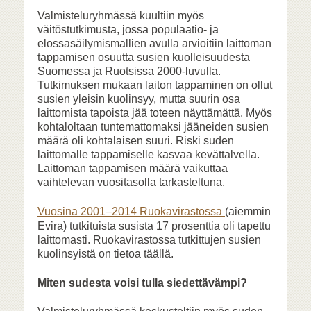
Valmisteluryhmässä kuultiin myös
väitöstutkimusta, jossa populaatio- ja
elossasäilymismallien avulla arvioitiin laittoman
tappamisen osuutta susien kuolleisuudesta
Suomessa ja Ruotsissa 2000-luvulla.
Tutkimuksen mukaan laiton tappaminen on ollut
susien yleisin kuolinsyy, mutta suurin osa
laittomista tapoista jää toteen näyttämättä. Myös
kohtaloltaan tuntemattomaksi jääneiden susien
määrä oli kohtalaisen suuri. Riski suden
laittomalle tappamiselle kasvaa kevättalvella.
Laittoman tappamisen määrä vaikuttaa
vaihtelevan vuositasolla tarkasteltuna.
Vuosina 2001–2014 Ruokavirastossa
(aiemmin
Evira) tutkituista susista 17 prosenttia oli tapettu
laittomasti. Ruokavirastossa tutkittujen susien
kuolinsyistä on tietoa täällä.
Miten sudesta voisi tulla siedettävämpi?