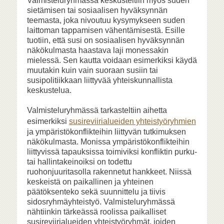
Valmisteluryhmässä keskusteltiin myös suden
sietämisen tai sosiaalisen hyväksynnän
teemasta, joka nivoutuu kysymykseen suden
laittoman tappamisen vähentämisestä. Esille
tuotiin, että susi on sosiaalisen hyväksynnän
näkökulmasta haastava laji monessakin
mielessä. Sen kautta voidaan esimerkiksi käydä
muutakin kuin vain suoraan susiin tai
susipolitiikkaan liittyvää yhteiskunnallista
keskustelua.
Valmisteluryhmässä tarkasteltiin aihetta
esimerkiksi
susireviirialueiden yhteistyöryhmien
ja ympäristökonflikteihin liittyvän tutkimuksen
näkökulmasta. Monissa ympäristökonflikteihin
liittyvissä tapauksissa toimiviksi konfliktin purku-
tai hallintakeinoiksi on todettu
ruohonjuuritasolla rakennetut hankkeet. Niissä
keskeistä on paikallinen ja yhteinen
päätöksenteko sekä suunnittelu ja tiivis
sidosryhmäyhteistyö. Valmisteluryhmässä
nähtiinkin tärkeässä roolissa paikalliset
susireviirialueiden yhteistyöryhmät, joiden