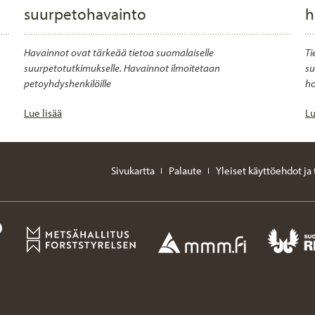
suurpetohavainto
h
Havainnot ovat tärkeää tietoa suomalaiselle
Ti
suurpetotutkimukselle. Havainnot ilmoitetaan
su
petoyhdyshenkilöille
ho
Lue lisää
Lu
Sivukartta
Palaute
Yleiset käyttöehdot ja