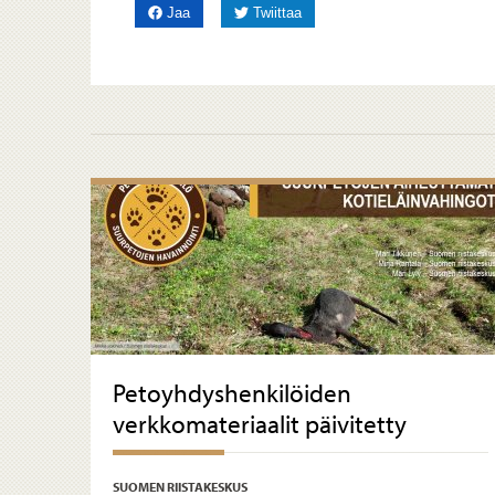
Facebookissa
Twitterissä
Jaa
Twiittaa
Petoyhdyshenkilöiden
verkkomateriaalit päivitetty
SUOMEN RIISTAKESKUS