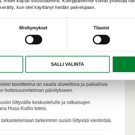
, miten käytät sivustoamme. Kumppanimme voivat yhdistää näitä t
n kerätty, kun olet käyttänyt heidän palvelujaan.
eessa on nyt edetty työsuunnitelman toiseen
Mieltymykset
Tilastot
naarin lisäksi kahdeksan valmisteluryhmän kokousta,
akokonaisuuksia ja niin sanottuja konfliktin
vahinkoja. Nyt hankkeessa siirrytään yleisemmästä
a toimenpiteitä. Keskiössä on luottamuksen
a seurantaan laajapohjaisen yhteistyön kautta.
SALLI VALINTA
iistaneuvostot järjestävät huhtikuussa seitsemän
la Suomea osana susikannan hoitosuunnitelman
en riistaneuvostojen lisäksi sidosryhmien alueellisia
sien tavoitteena on saada alueellisia ja paikallisia
n hoitosuunnitelman päivitykseen.
siin liittyvälle keskustelulle ja ratkaisujen
na Husu-Kallio totesi.
rkastelemaan tarkemmin susiin liittyvää viestintää.