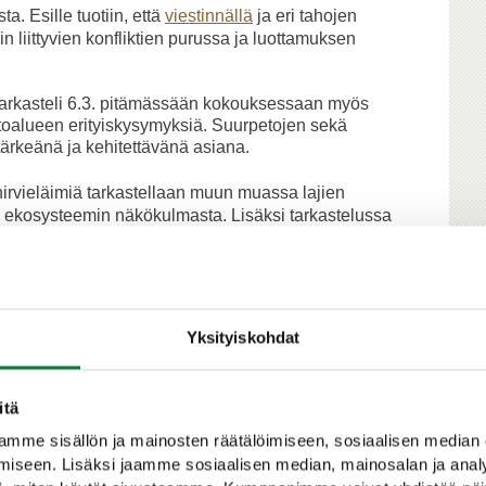
a. Esille tuotiin, että
viestinnällä
ja eri tahojen
in liittyvien konfliktien purussa ja luottamuksen
arkasteli 6.3. pitämässään kokouksessaan myös
itoalueen erityiskysymyksiä. Suurpetojen sekä
tärkeänä ja kehitettävänä asiana.
hirvieläimiä tarkastellaan muun muassa lajien
ä ekosysteemin näkökulmasta. Lisäksi tarkastelussa
en esimerkiksi hirvieläinten aiheuttamat vahingot ja
kenteessa.
talousministeriön kansliapäällikkö
Jaana Husu-
nten kannanhoitoa tulee tarkastella kokonaisuutena.
Yksityiskohdat
iä on tärkeää tarkastella yhtä aikaa ja myös riistalajien
ottaa tarkastelussa huomioon. Tätä varten tarvitaan
itä
kannanhoidolle, Husu-Kallio korosti.
mme sisällön ja mainosten räätälöimiseen, sosiaalisen median
irvieläinten kannanhoitoa voitaisiin kehittää
iseen. Lisäksi jaamme sosiaalisen median, mainosalan ja analy
etaan paremmin huomioon.