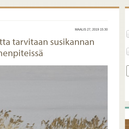
MAALIS 27, 2019 15:30
utta tarvitaan susikannan
menpiteissä
h