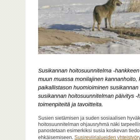
Susikannan hoitosuunnitelma -hankkeen
muun muassa monilajinen kannanhoito, k
paikallistason huomioiminen susikannan 
susikannan hoitosuunnitelman päivitys -
toimenpiteitä ja tavoitteita.
Susien sietämisen ja suden sosiaalisen hyv
hoitosuunnitelman ohjausryhmä näki tarpeellis
panostetaan esimerkiksi susia koskevan tiedon
ehkäisemiseen.
Susireviirialueiden yhteistyö