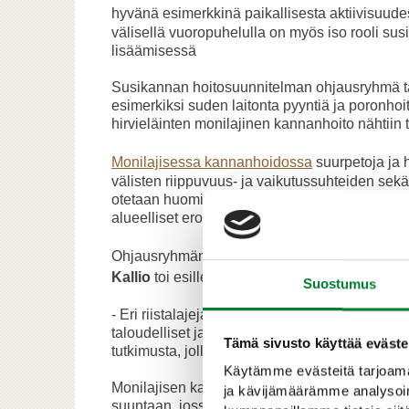
hyvänä esimerkkinä paikallisesta aktiivisuudest
välisellä vuoropuhelulla on myös iso rooli susi
lisäämisessä
Susikannan hoitosuunnitelman ohjausryhmä t
esimerkiksi suden laitonta pyyntiä ja poronho
hirvieläinten monilajinen kannanhoito nähtiin 
Monilajisessa kannanhoidossa
suurpetoja ja 
välisten riippuvuus- ja vaikutussuhteiden sek
otetaan huomioon taloudelliset vaikutukset kut
alueelliset erot ekosysteemissä ja maisemara
Ohjausryhmän puheenjohtaja ja maa- ja metsä
Kallio
toi esille, että suurpetojen ja hirvieläi
Suostumus
- Eri riistalajeja kuten suurpetoja ja hirvieläim
taloudelliset ja sosiaaliset vaikutukset tulee 
Tämä sivusto käyttää eväste
tutkimusta, jolla luodaan pohja monilajiselle 
Käytämme evästeitä tarjoama
Monilajisen kannanhoidon avulla esimerkiksi h
ja kävijämäärämme analysoim
suuntaan, jossa alueelliset erityispiirteet ot