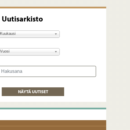
Uutisarkisto
Kuukausi
Vuosi
akusana
NÄYTÄ UUTISET