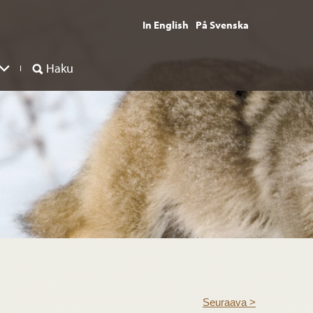
In English
På Svenska
Haku
Seuraava >