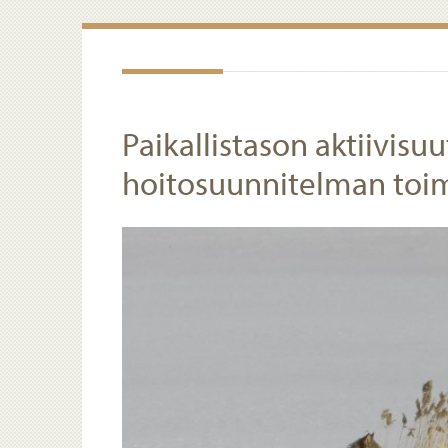
Paikallistason aktiivisu
hoitosuunnitelman toi