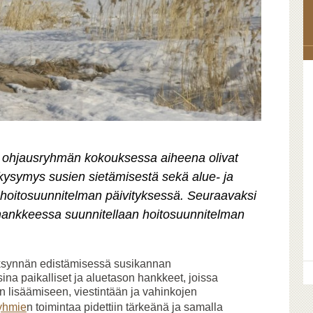
 ohjausryhmän kokouksessa aiheena olivat
ysymys susien sietämisestä sekä alue- ja
hoitosuunnitelman päivityksessä. Seuraavaksi
hankkeessa suunnitellaan hoitosuunnitelman
äksynnän edistämisessä susikannan
ina paikalliset ja aluetason hankkeet, joissa
 lisäämiseen, viestintään ja vahinkojen
ryhmie
n toimintaa pidettiin tärkeänä ja samalla