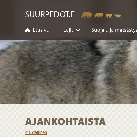
sältöön
SUURPEDOT.FI
Etusivu
Lajit
Suojelu ja metsästy
AJANKOHTAISTA
< Edellinen