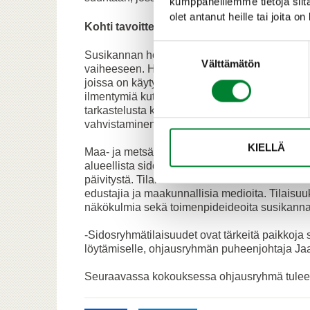
kumppaneillemme tietoja siitä
olet antanut heille tai joita o
Kohti tavoitteita ja toimenpiteitä
Suostumuksen
Susikannan hoitosuunnitelman päivitys -hankk
valinta
Välttämätön
vaiheeseen. Hankkeessa on ollut aloitussemi
joissa on käyty läpi yhteisesti määriteltyjä asi
ilmentymiä kuten suden aiheuttamia kotieläin
tarkastelusta kohti tavoitteita ja konkreettisi
vahvistaminen susikannan hoitoon, säätelyyn j
KIELLÄ
Maa- ja metsätalousministeriö ja alueelliset r
alueellista sidosryhmätilaisuutta eri puolel
päivitystä. Tilaisuuksiin on kutsuttu alueellist
edustajia ja maakunnallisia medioita. Tilaisuuk
näkökulmia sekä toimenpideideoita susikanna
-Sidosryhmätilaisuudet ovat tärkeitä paikkoja su
löytämiselle, ohjausryhmän puheenjohtaja Jaa
Seuraavassa kokouksessa ohjausryhmä tulee ta