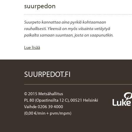
suurpedon
Suurpeto kannattaa aina pyrkiä kohtaamaan
rauhallisesti. Yleensä on myös viisainta vetäytyä
paikalta samaan suuntaan, josta on saapunutkin.
Lue lisää
SUURPEDOT.FI
© 2015 Metsähallitus
PL 80 (Opastinsilta 12 C), 00521 Helsinki
Vaihde 0206 39 4000
(0,00 €/min + pvm/mpm)