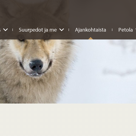
s
Suurpedot ja me
Ajankohtaista
Petola