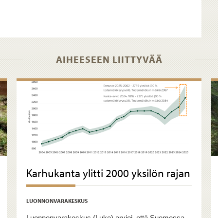
AIHEESEEN LIITTYVÄÄ
Karhukanta ylitti 2000 yksilön rajan
LUONNONVARAKESKUS
Luonnonvarakeskus (Luke) arvioi, että Suomessa